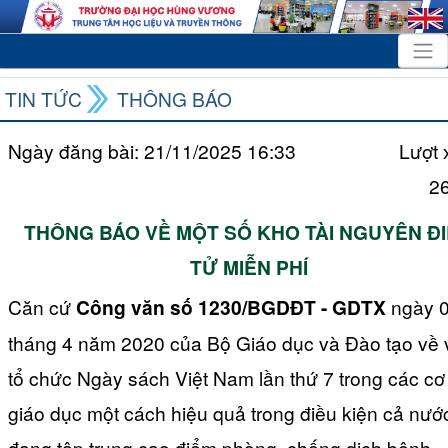
TIN TỨC
THÔNG BÁO
Ngày đăng bài: 21/11/2025 16:33
Lượt 
2
THÔNG BÁO VỀ MỘT SỐ KHO TÀI NGUYÊN Đ
TỬ MIỄN PHÍ
Căn cứ
Công văn số 1230/BGDĐT - GDTX
ngày 
tháng 4 năm 2020 của Bộ Giáo dục và Đào tạo về 
tổ chức Ngày sách Việt Nam lần thứ 7 trong các cơ
giáo dục một cách hiệu quả trong điều kiện cả nướ
đang tập trung cao điểm phòng, chống dịch bệnh