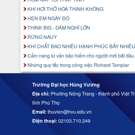
KHI HƠI THỞ HÓA THINH KHÔNG
HẸN EM NGÀY ĐÓ
THINK BIG - DÁM NGHĨ LỚN
RỪNG NAUY
KHÍ CHẤT BAO NHIÊU HẠNH PHÚC BẤY NHIÊ
Cẩm nang tư vấn bảo hiểm cho người mới bắt đầu
Những quy tắc trong công việc Richard Templar
Trường Đại học Hùng Vương
Địa chỉ:
Phường Nông Trang - thành phố Việt Trì
tỉnh Phú Thọ
Email:
thuvien@hvu.edu.vn
Điện thoại:
02103.710.249