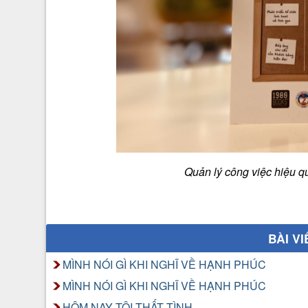
Quản lý công việc hiệu 
BÀI V
MÌNH NÓI GÌ KHI NGHĨ VỀ HẠNH PHÚC
MÌNH NÓI GÌ KHI NGHĨ VỀ HẠNH PHÚC
HÔM NAY TÔI THẤT TÌNH