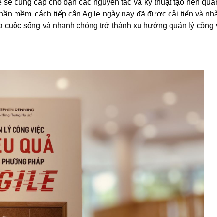
sẽ cung cấp cho bạn các nguyên tắc và kỹ thuật tạo nên quản 
hần mềm, cách tiếp cận Agile ngày nay đã được cải tiến và nh
a cuộc sống và nhanh chóng trở thành xu hướng quản lý công v