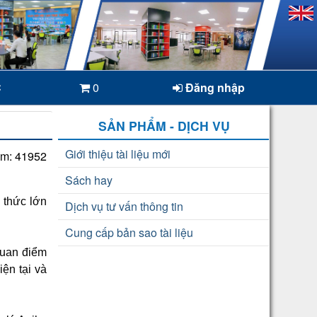
C
0
Đăng nhập
SẢN PHẨM - DỊCH VỤ
Giới thiệu tài liệu mới
em: 41952
Sách hay
 thức lớn
Dịch vụ tư vấn thông tin
Cung cấp bản sao tài liệu
quan điểm
iện tại và