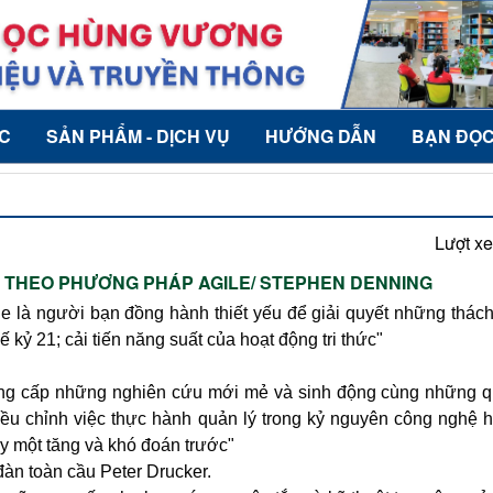
ỨC
SẢN PHẨM - DỊCH VỤ
HƯỚNG DẪN
BẠN ĐỌ
Lượt x
Ả THEO PHƯƠNG PHÁP AGILE/ STEPHEN DENNING
e là người bạn đồng hành thiết yếu để giải quyết những thách
ế kỷ 21; cải tiến năng suất của hoạt động tri thức"
ung cấp những nghiên cứu mới mẻ và sinh động cùng những 
điều chỉnh việc thực hành quản lý trong kỷ nguyên công nghệ h
y một tăng và khó đoán trước"
đàn toàn cầu Peter Drucker.