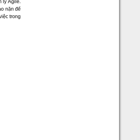
lý Agile.
ào nặn để
iệc trong