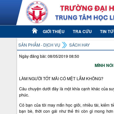
GIỚI THIỆU
TRA CỨU
TIN T
SẢN PHẨM - DỊCH VỤ
SÁCH HAY
Ngày đăng bài: 08/05/2019 08:50
MÌNH NÓI
LÀM NGƯỜI TỐT MÃI CÓ MỆT LẮM KHÔNG?
Câu chuyện dưới đây là một khía cạnh khác của su
phúc.
Cô bạn của tôi may mắn học giỏi, nhiều tài, kiếm t
bạn bè, thời con gái như thế thì còn gì mong h