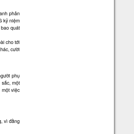
, anh phản
SG kỷ niệm
 bao quát
ài cho tới
khác, cười
người phụ
g sắc, một
 một việc
, vì đằng