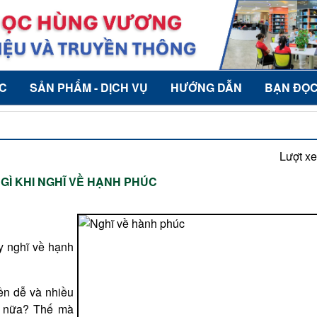
ỨC
SẢN PHẨM - DỊCH VỤ
HƯỚNG DẪN
BẠN ĐỌ
Lượt x
 GÌ KHI NGHĨ VỀ HẠNH PHÚC
y nghĩ về hạnh
iền dễ và nhiều
ơn nữa? Thế mà