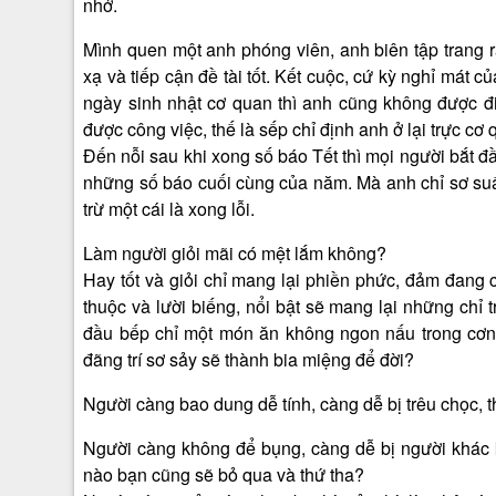
nhở.
Mình quen một anh phóng viên, anh biên tập trang rấ
xạ và tiếp cận đề tài tốt. Kết cuộc, cứ kỳ nghỉ mát 
ngày sinh nhật cơ quan thì anh cũng không được đi 
được công việc, thế là sếp chỉ định anh ở lại trực cơ
Đến nỗi sau khi xong số báo Tết thì mọi người bắt đầ
những số báo cuối cùng của năm. Mà anh chỉ sơ suất đ
trừ một cái là xong lỗi.
Làm người giỏi mãi có mệt lắm không?
Hay tốt và giỏi chỉ mang lại phiền phức, đảm đang
thuộc và lười biếng, nổi bật sẽ mang lại những chỉ 
đầu bếp chỉ một món ăn không ngon nấu trong cơn 
đãng trí sơ sảy sẽ thành bia miệng để đời?
Người càng bao dung dễ tính, càng dễ bị trêu chọc, t
Người càng không để bụng, càng dễ bị người khác kh
nào bạn cũng sẽ bỏ qua và thứ tha?