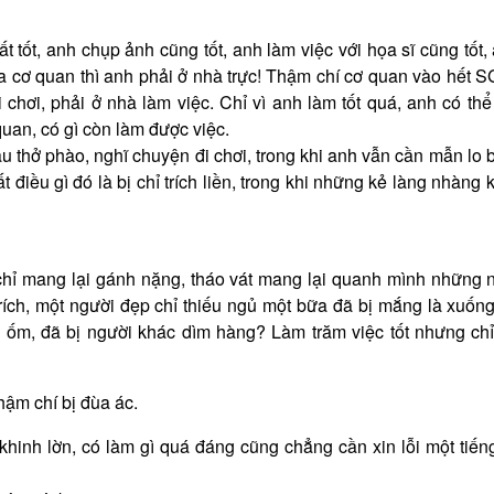
t tốt, anh chụp ảnh cũng tốt, anh làm việc với họa sĩ cũng tốt
của cơ quan thì anh phải ở nhà trực! Thậm chí cơ quan vào hết 
chơi, phải ở nhà làm việc. Chỉ vì anh làm tốt quá, anh có thể
 quan, có gì còn làm được việc.
u thở phào, nghĩ chuyện đi chơi, trong khi anh vẫn cần mẫn lo b
iều gì đó là bị chỉ trích liền, trong khi những kẻ làng nhàng 
 chỉ mang lại gánh nặng, tháo vát mang lại quanh mình những 
trích, một người đẹp chỉ thiếu ngủ một bữa đã bị mắng là xuốn
ốm, đã bị người khác dìm hàng? Làm trăm việc tốt nhưng chỉ
hậm chí bị đùa ác.
inh lờn, có làm gì quá đáng cũng chẳng cần xin lỗi một tiếng