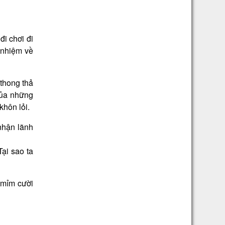
đi chơi đi
 nhiệm về
 thong thả
của những
khôn lỏi.
nhận lãnh
Tại sao ta
à mỉm cười