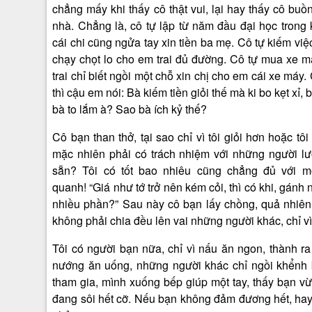
chẳng mấy khi thấy cô thật vui, lại hay thấy cô bu
nhà. Chẳng là, cô tự lập từ năm đầu đại học trong 
cái chi cũng ngửa tay xin tiền ba mẹ. Cô tự kiếm việ
chạy chọt lo cho em trai đủ đường. Cô tự mua xe 
trai chỉ biết ngồi một chỗ xin chị cho em cái xe máy.
thì cậu em nói: Bà kiếm tiền giỏi thế mà ki bo kẹt xỉ, 
bà to lắm à? Sao bà ích kỷ thế?
Cô bạn than thở, tại sao chỉ vì tôi giỏi hơn hoặc tôi
mặc nhiên phải có trách nhiệm với những người lư
sẵn? Tôi có tốt bao nhiêu cũng chẳng đủ với m
quanh! “Giá như tớ trở nên kém cỏi, thì có khi, gánh 
nhiều phần?” Sau này cô bạn lấy chồng, quả nhiên
không phải chia đều lên vai những người khác, chỉ vì 
Tôi có người bạn nữa, chỉ vì nấu ăn ngon, thành ra
nướng ăn uống, những người khác chỉ ngồi khểnh b
tham gia, mình xuống bếp giúp một tay, thấy bạn v
đang sôi hết cỡ. Nếu bạn không đảm đương hết, hay 