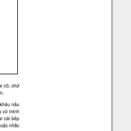
i cô, chứ
n.
 khâu nấu
g có mình
i cái bếp
hoặc nhắc