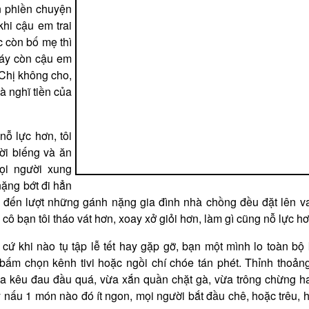
ồn phiền chuyện
khi cậu em trai
c còn bố mẹ thì
máy còn cậu em
 Chị không cho,
bà nghĩ tiền của
 nỗ lực hơn, tôi
ời biếng và ăn
ọi người xung
nặng bớt đi hẳn
 đến lượt những gánh nặng gia đình nhà chồng đều đặt lên va
cô bạn tôi tháo vát hơn, xoay xở giỏi hơn, làm gì cũng nỗ lực hơ
 cứ khi nào tụ tập lễ tết hay gặp gỡ, bạn một mình lo toàn bộ
ấm chọn kênh tivi hoặc ngồi chí chóe tán phét. Thỉnh thoản
ừa kêu đau đầu quá, vừa xắn quần chặt gà, vừa trông chừng ha
nấu 1 món nào đó ít ngon, mọi người bắt đầu chê, hoặc trêu, 