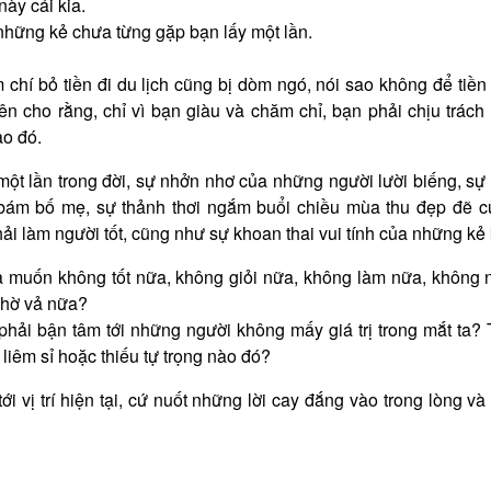
này cái kia.
 những kẻ chưa từng gặp bạn lấy một lần.
chí bỏ tiền đi du lịch cũng bị dòm ngó, nói sao không để tiền 
cho rằng, chỉ vì bạn giàu và chăm chỉ, bạn phải chịu trách
ào đó.
một lần trong đời, sự nhởn nhơ của những người lười biếng, sự
 bám bố mẹ, sự thảnh thơi ngắm buổi chiều mùa thu đẹp đẽ 
i làm người tốt, cũng như sự khoan thai vui tính của những kẻ 
ta muốn không tốt nữa, không giỏi nữa, không làm nữa, không 
nhờ vả nữa?
 phải bận tâm tới những người không mấy giá trị trong mắt ta? 
 liêm sỉ hoặc thiếu tự trọng nào đó?
i vị trí hiện tại, cứ nuốt những lời cay đắng vào trong lòng v