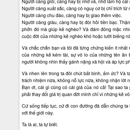
Người càng giỏi, càng hay bị nhờ vả, nhờ làm hộ cái 
Người càng xuất sắc, càng có nguy cơ bị chỉ trích từ
Người càng chu đáo, càng hay bị giao thêm việc.
Người càng giàu, càng hay bị đòi hỏi tiền bạc. Thậm 
phởn đó mà giúp kẻ nghèo? Và đám đông mặc nhiên 
cuộc đời của những kẻ nghèo khó hoặc lười biếng n
Và chắc chắn bạn và tôi đã từng chứng kiến ít nhất 
của những kẻ kém tài, sự vô lo của những tên ăn
người không nhìn thấy gánh nặng xã hội và áp lực phả
Và nhen lên trong ta đôi chút bất bình, ấm ức? Và 
trách nhiệm nữa, không nỗ lực nữa, không nhận lời 
Bạn ơi, cái gì cũng có cái giá của nó cả! Tại sao ta
phải thay đổi giá trị quan đời mình chỉ vì những kẻ vô
Cứ sống tiếp tục, cứ đi con đường đã dẫn chúng ta tớ
với thế giới này.
Ta là ai, ta tự biết.