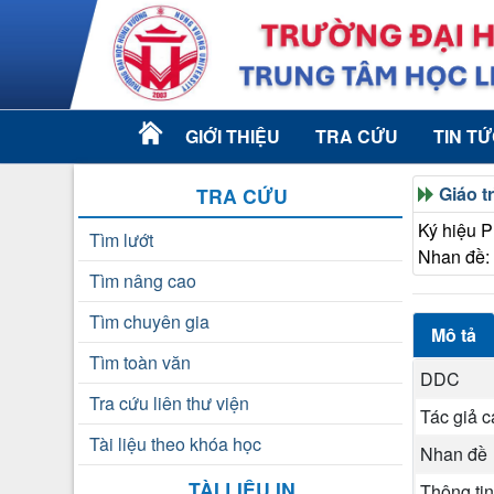
GIỚI THIỆU
TRA CỨU
TIN T
Giáo t
TRA CỨU
Ký hiệu 
Tìm lướt
Nhan đề:
Tìm nâng cao
Tìm chuyên gia
Mô tả
Tìm toàn văn
DDC
Tra cứu liên thư viện
Tác giả 
Tài liệu theo khóa học
Nhan đề
TÀI LIỆU IN
Thông tin