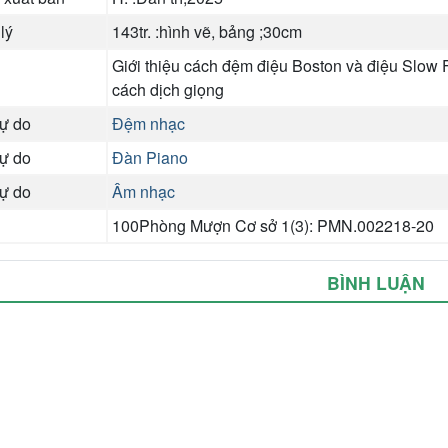
 lý
143tr. :hình vẽ, bảng ;30cm
Giới thiệu cách đệm điệu Boston và điệu Slow 
cách dịch giọng
tự do
Đệm nhạc
tự do
Đàn Piano
tự do
Âm nhạc
100Phòng Mượn Cơ sở 1(3): PMN.002218-20
BÌNH LUẬN