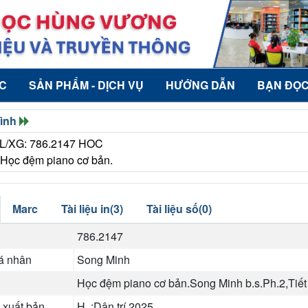
ỨC
SẢN PHẨM - DỊCH VỤ
HƯỚNG DẪN
BẠN ĐỌ
rình
PL/XG: 786.2147 HOC
 Học đệm piano cơ bản.
Marc
Tài liệu in(3)
Tài liệu số(0)
786.2147
cá nhân
Song Minh
Học đệm piano cơ bản.Song Minh b.s.Ph.2,Tiết 
 xuất bản
H. :Dân trí,2025