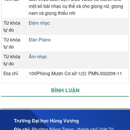
một số bài nhạc cụ thể và cho giọng nữ, giọng
nam và giọng thiếu nhi
Từ khóa
Đệm nhạc
tự do
Từ khóa
Đàn Piano
tự do
Từ khóa
Âm nhạc
tự do
Địa chỉ
100Phòng Mượn Cơ sở 1(3): PMN.002209-11
BÌNH LUẬN
Trường Đại học Hùng Vương
Địa chỉ:
Phường Nông Trang - thành phố Việt Trì,