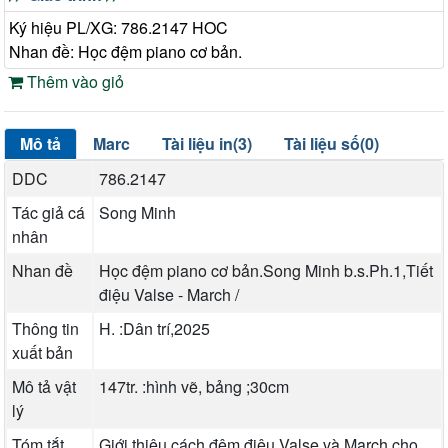
Ký hiệu PL/XG: 786.2147 HOC
Nhan đề: Học đệm piano cơ bản.
Thêm vào giỏ
Mô tả
Marc
Tài liệu in(3)
Tài liệu số(0)
DDC
786.2147
Tác giả cá
Song Minh
nhân
Nhan đề
Học đệm piano cơ bản.Song Minh b.s.Ph.1,Tiết
điệu Valse - March /
Thông tin
H. :Dân trí,2025
xuất bản
Mô tả vật
147tr. :hình vẽ, bảng ;30cm
lý
Tóm tắt
Giới thiệu cách đệm điệu Valse và March cho