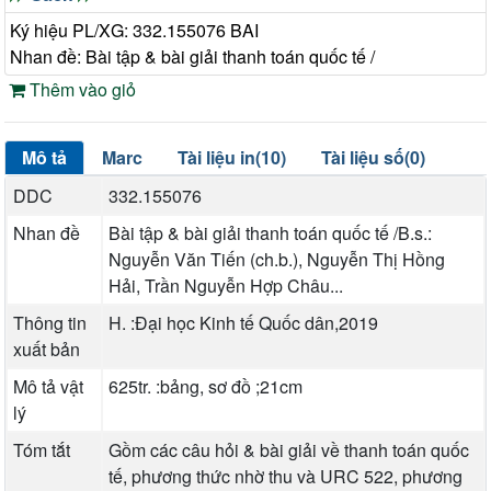
Ký hiệu PL/XG: 332.155076 BAI
Nhan đề: Bài tập & bài giải thanh toán quốc tế /
Thêm vào giỏ
Mô tả
Marc
Tài liệu in(10)
Tài liệu số(0)
DDC
332.155076
Nhan đề
Bài tập & bài giải thanh toán quốc tế /B.s.:
Nguyễn Văn Tiến (ch.b.), Nguyễn Thị Hồng
Hải, Trần Nguyễn Hợp Châu...
Thông tin
H. :Đại học Kinh tế Quốc dân,2019
xuất bản
Mô tả vật
625tr. :bảng, sơ đồ ;21cm
lý
Tóm tắt
Gồm các câu hỏi & bài giải về thanh toán quốc
tế, phương thức nhờ thu và URC 522, phương