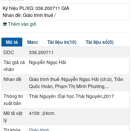
Ký hiệu PL/XG: 336.200711 GIA
Nhan đề: Giáo trình thuế /
Thêm vào giỏ
Mô tả
Marc
Tài liệu in(10)
Tài liệu số(0)
DDC
336.200711
Tác giả cá
Nguyễn Ngọc Hải
nhân
Nhan đề
Giáo trình thuế /Nguyễn Ngọc Hải (ch.b), Trần
Quốc Hoàn, Phạm Thị Minh Phương,...
Thông tin
Thái Nguyên :Đại học Thái Nguyên,2017
xuất bản
Mô tả vật
415tr. ;24cm.
lý
Từ khóa
Giáo trình