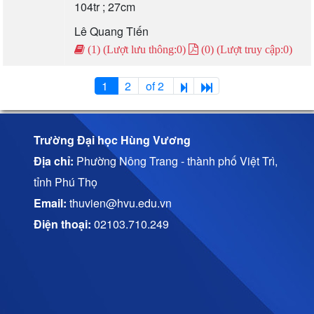
104tr ; 27cm
Lê Quang Tiến
(1) (Lượt lưu thông:0)
(0) (Lượt truy cập:0)
1
2
of 2
Trường Đại học Hùng Vương
Địa chỉ:
Phường Nông Trang - thành phố Việt Trì,
tỉnh Phú Thọ
Email:
thuvien@hvu.edu.vn
Điện thoại:
02103.710.249