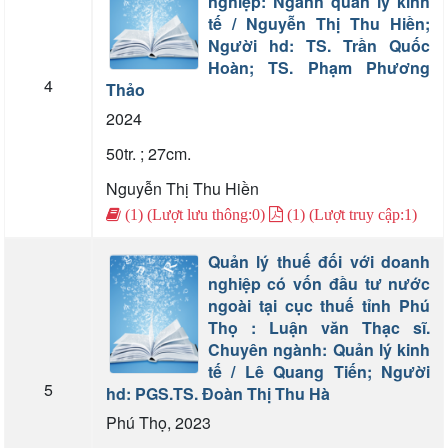
nghiệp: Ngành quản lý kinh
tế / Nguyễn Thị Thu Hiền;
Người hd: TS. Trần Quốc
Hoàn; TS. Phạm Phương
4
Thảo
2024
50tr. ; 27cm.
Nguyễn Thị Thu Hiền
(1) (Lượt lưu thông:0)
(1) (Lượt truy cập:1)
Quản lý thuế đối với doanh
nghiệp có vốn đầu tư nước
ngoài tại cục thuế tỉnh Phú
Thọ : Luận văn Thạc sĩ.
Chuyên ngành: Quản lý kinh
tế / Lê Quang Tiến; Người
5
hd: PGS.TS. Đoàn Thị Thu Hà
Phú Thọ, 2023