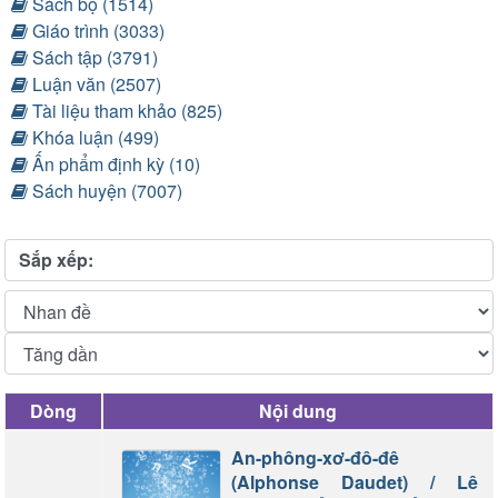
Sách bộ (1514)
Giáo trình (3033)
Sách tập (3791)
Luận văn (2507)
Tài liệu tham khảo (825)
Khóa luận (499)
Ấn phẩm định kỳ (10)
Sách huyện (7007)
Sắp xếp:
Dòng
Nội dung
An-phông-xơ-đô-đê
(Alphonse Daudet) / Lê