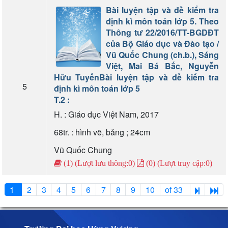
Bài luyện tập và đề kiểm tra
định kì môn toán lớp 5. Theo
Thông tư 22/2016/TT-BGDĐT
của Bộ Giáo dục và Đào tạo /
Vũ Quốc Chung (ch.b.), Sáng
Việt, Mai Bá Bắc, Nguyễn
Hữu Tuyến
Bài luyện tập và đề kiểm tra
5
định kì môn toán lớp 5
T.2 :
H. : Giáo dục Việt Nam, 2017
68tr. : hình vẽ, bảng ; 24cm
Vũ Quốc Chung
(1) (Lượt lưu thông:0)
(0) (Lượt truy cập:0)
1
2
3
4
5
6
7
8
9
10
of 33