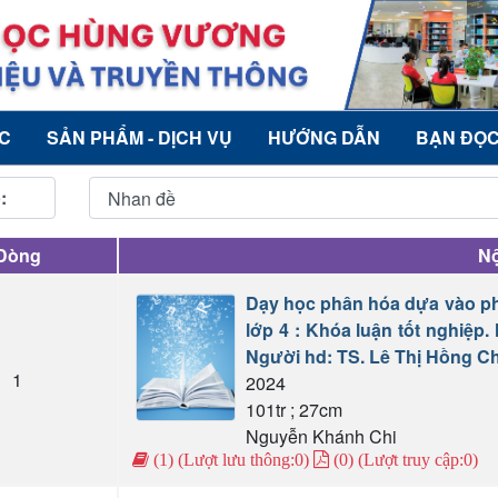
ỨC
SẢN PHẨM - DỊCH VỤ
HƯỚNG DẪN
BẠN ĐỌ
:
Dòng
Nộ
Dạy học phân hóa dựa vào ph
lớp 4 : Khóa luận tốt nghiệp
Người hd: TS. Lê Thị Hồng Ch
1
2024
101tr ; 27cm
Nguyễn Khánh Chi
(1) (Lượt lưu thông:0)
(0) (Lượt truy cập:0)