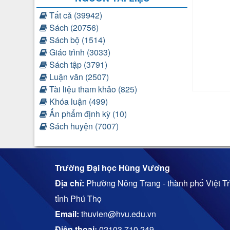
Tất cả (39942)
Sách (20756)
Sách bộ (1514)
Giáo trình (3033)
Sách tập (3791)
Luận văn (2507)
Tài liệu tham khảo (825)
Khóa luận (499)
Ấn phẩm định kỳ (10)
Sách huyện (7007)
Trường Đại học Hùng Vương
Địa chỉ:
Phường Nông Trang - thành phố Việt Trì
tỉnh Phú Thọ
Email:
thuvien@hvu.edu.vn
Điện thoại:
02103.710.249