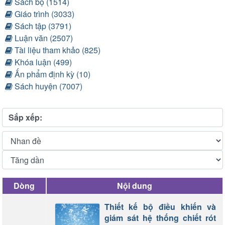
Sách bộ (1514)
Giáo trình (3033)
Sách tập (3791)
Luận văn (2507)
Tài liệu tham khảo (825)
Khóa luận (499)
Ấn phẩm định kỳ (10)
Sách huyện (7007)
Sắp xếp:
Dòng
Nội dung
Thiết kế bộ điều khiến và
giám sát hệ thống chiết rót