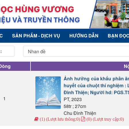
ỨC
SẢN PHẨM - DỊCH VỤ
HƯỚNG DẪN
BẠN ĐỌ
:
Dòng
Nộ
Ảnh hưởng của khẩu phần ăn
huyết của chuột thí nghiệm :
Đình Thiện; Người hd: PGS.
1
PT, 2023
58tr ; 27cm
Chu Đình Thiện
(1) (Lượt lưu thông:0)
(0) (Lượt truy cập:0)