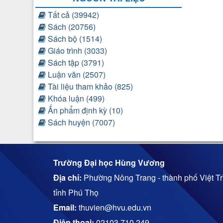
Tất cả (39942)
Sách (20756)
Sách bộ (1514)
Giáo trình (3033)
Sách tập (3791)
Luận văn (2507)
Tài liệu tham khảo (825)
Khóa luận (499)
Ấn phẩm định kỳ (10)
Sách huyện (7007)
Trường Đại học Hùng Vương
Địa chỉ:
Phường Nông Trang - thành phố Việt Trì
tỉnh Phú Thọ
Email:
thuvien@hvu.edu.vn
Điện thoại:
02103.710.249