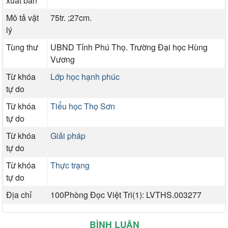
xuất bản
Mô tả vật
75tr. ;27cm.
lý
Tùng thư
UBND Tỉnh Phú Thọ. Trường Đại học Hùng
Vương
Từ khóa
Lớp học hạnh phúc
tự do
Từ khóa
Tiểu học Thọ Sơn
tự do
Từ khóa
Giải pháp
tự do
Từ khóa
Thực trạng
tự do
Địa chỉ
100Phòng Đọc Việt Trì(1): LVTHS.003277
BÌNH LUẬN