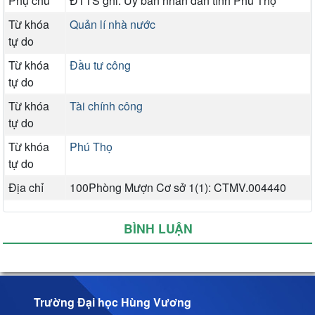
Phụ chú
ĐTTS ghi: Uỷ ban nhân dân tỉnh Phú Thọ
Từ khóa
Quản lí nhà nước
tự do
Từ khóa
Đầu tư công
tự do
Từ khóa
Tài chính công
tự do
Từ khóa
Phú Thọ
tự do
Địa chỉ
100Phòng Mượn Cơ sở 1(1): CTMV.004440
BÌNH LUẬN
Trường Đại học Hùng Vương