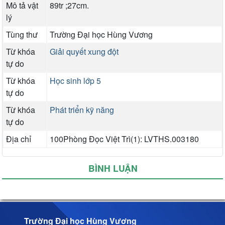
Mô tả vật
89tr ;27cm.
lý
Tùng thư
Trường Đại học Hùng Vương
Từ khóa
Giải quyết xung đột
tự do
Từ khóa
Học sinh lớp 5
tự do
Từ khóa
Phát triển kỹ năng
tự do
Địa chỉ
100Phòng Đọc Việt Trì(1): LVTHS.003180
BÌNH LUẬN
Trường Đại học Hùng Vương