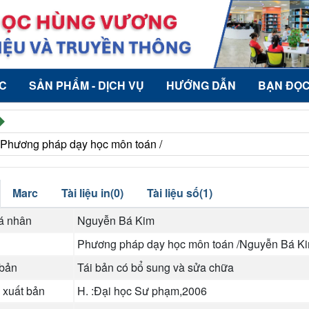
ỨC
SẢN PHẨM - DỊCH VỤ
HƯỚNG DẪN
BẠN ĐỌ
 Phương pháp dạy học môn toán /
Marc
Tài liệu in(0)
Tài liệu số(1)
cá nhân
Nguyễn Bá Kim
Phương pháp dạy học môn toán /Nguyễn Bá K
 bản
Tái bản có bổ sung và sửa chữa
 xuất bản
H. :Đại học Sư phạm,2006