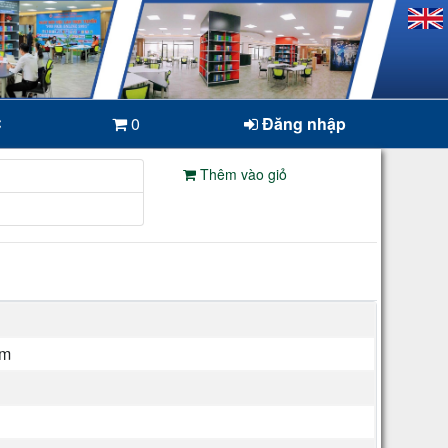
C
0
Đăng nhập
Thêm vào giỏ
im