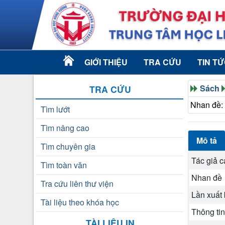
GIỚI THIỆU
TRA CỨU
TIN T
Sách
TRA CỨU
Nhan đề:
Tìm lướt
Tìm nâng cao
Mô tả
Tìm chuyên gia
Tác giả 
Tìm toàn văn
Nhan đề
Tra cứu liên thư viện
Lần xuất
Tài liệu theo khóa học
Thông tin
TÀI LIỆU IN