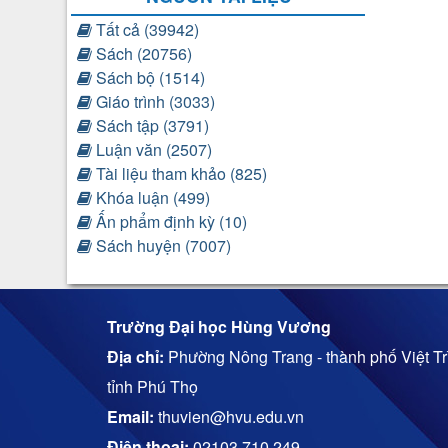
Tất cả (39942)
Sách (20756)
Sách bộ (1514)
Giáo trình (3033)
Sách tập (3791)
Luận văn (2507)
Tài liệu tham khảo (825)
Khóa luận (499)
Ấn phẩm định kỳ (10)
Sách huyện (7007)
Trường Đại học Hùng Vương
Địa chỉ:
Phường Nông Trang - thành phố Việt Trì
tỉnh Phú Thọ
Email:
thuvien@hvu.edu.vn
Điện thoại:
02103.710.249