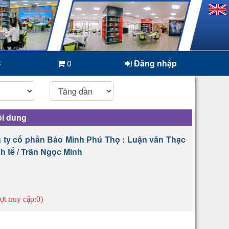
C
0
Đăng nhập
i dung
g ty cổ phần Bảo Minh Phú Thọ : Luận văn Thạc
h tế / Trần Ngọc Minh
ợt truy cập:0)