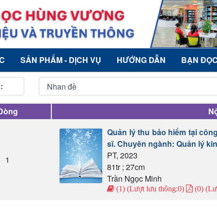
ỨC
SẢN PHẨM - DỊCH VỤ
HƯỚNG DẪN
BẠN ĐỌ
:
Dòng
Nộ
Quản lý thu bảo hiểm tại côn
sĩ. Chuyên ngành: Quản lý kin
PT, 2023
1
81tr ; 27cm
Trần Ngọc Minh
(1) (Lượt lưu thông:0)
(0) (Lư