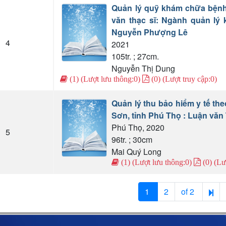
Quản lý quỹ khám chữa bệnh b
văn thạc sĩ: Ngành quản lý
Nguyễn Phượng Lê
4
2021
105tr. ; 27cm.
Nguyễn Thị Dung
(1) (Lượt lưu thông:0)
(0) (Lượt truy cập:0)
Quản lý thu bảo hiểm y tế th
Sơn, tỉnh Phú Thọ : Luận văn 
Phú Thọ, 2020
5
96tr. ; 30cm
Mai Quý Long
(1) (Lượt lưu thông:0)
(0) (Lư
1
2
of 2