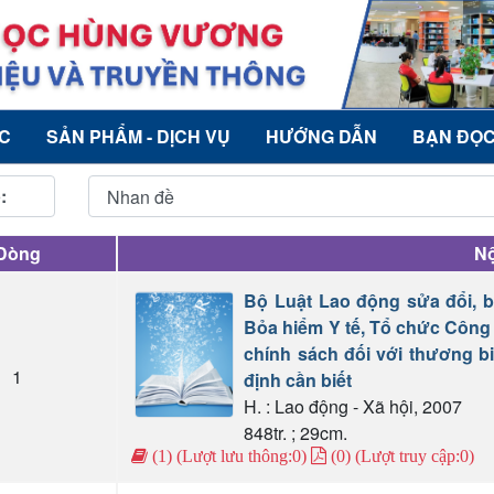
ỨC
SẢN PHẨM - DỊCH VỤ
HƯỚNG DẪN
BẠN ĐỌ
:
Dòng
Nộ
Bộ Luật Lao động sửa đổi, b
Bỏa hiểm Y tế, Tổ chức Công 
chính sách đối với thương bi
1
định cần biết
H. : Lao động - Xã hội, 2007
848tr. ; 29cm.
(1) (Lượt lưu thông:0)
(0) (Lượt truy cập:0)