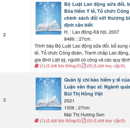
Bộ Luật Lao động sửa đổi, b
Bỏa hiểm Y tế, Tổ chức Công 
chính sách đối với thương bi
định cần biết
H. : Lao động-Xã hội, 2007
2
848tr. ; 27cm.
Trình bày Bộ Luật Lao động sửa đổi, bổ sung
tế, Tổ chức Công đoàn, Tranh chấp Lao động, 
gia đình Liệt sỹ, người có công và các quy định
(1) (Lượt lưu thông:0)
(0) (Lượt truy cập:0)
Quản lý chi bảo hiểm y tế của
Luận văn thạc sĩ: Ngành quản
Bùi Thị Hồng Việt
3
2021
100tr ; 27cm.
Mai Thị Hương Sen
(1) (Lượt lưu thông:0)
(0) (Lượt truy cập:0)