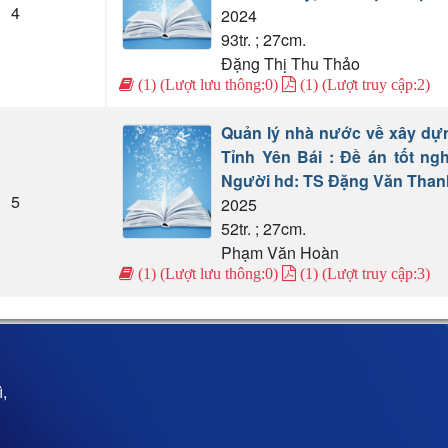
4
2024
93tr. ; 27cm.
Đặng Thị Thu Thảo
(1) (Lượt lưu thông:0)
(1) (Lượt truy cập:2)
Quản lý nhà nước về xây dựn
Tỉnh Yên Bái : Đề án tốt ng
Người hd: TS Đặng Văn Than
5
2025
52tr. ; 27cm.
Phạm Văn Hoàn
(1) (Lượt lưu thông:0)
(1) (Lượt truy cập:3)
,