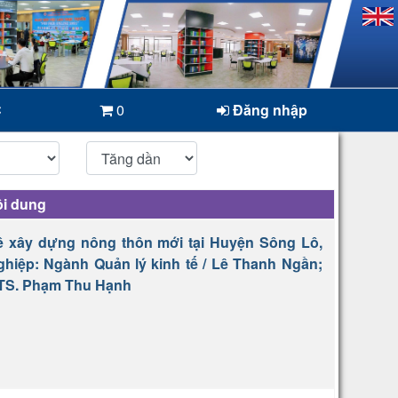
C
0
Đăng nhập
i dung
ề xây dựng nông thôn mới tại Huyện Sông Lô,
ghiệp: Ngành Quản lý kinh tế / Lê Thanh Ngần;
 TS. Phạm Thu Hạnh