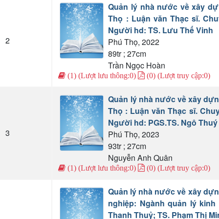
Quản lý nhà nước về xây dự
Thọ : Luận văn Thạc sĩ. Chu
Người hd: TS. Lưu Thế Vinh
2
Phú Thọ, 2022
89tr ; 27cm
Trần Ngọc Hoàn
(1) (Lượt lưu thông:0)
(0) (Lượt truy cập:0)
Quản lý nhà nước về xây dựn
Thọ : Luận văn Thạc sĩ. Chu
Người hd: PGS.TS. Ngô Thu
3
Phú Thọ, 2023
93tr ; 27cm
Nguyễn Anh Quân
(1) (Lượt lưu thông:0)
(0) (Lượt truy cập:0)
Quản lý nhà nước về xây dựng
nghiệp: Ngành quản lý kinh 
Thanh Thuỷ; TS. Phạm Thị M