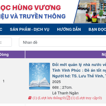
ỨC
SẢN PHẨM - DỊCH VỤ
HƯỚNG DẪN
BẠN ĐỌ
:
Dòng
Nộ
Đổi mới quản lý nhà nước v
Tỉnh Vĩnh Phúc : Đề án tốt n
Người hd: TS. Lưu Thế Vinh,
1
2025
66tr. ; 27cm.
Lê Thanh Ngần
(1) (Lượt lưu thông:0)
(1) (Lượt truy cập:0)