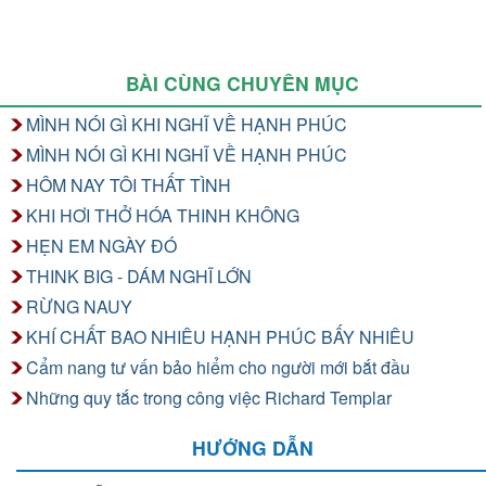
BÀI CÙNG CHUYÊN MỤC
MÌNH NÓI GÌ KHI NGHĨ VỀ HẠNH PHÚC
MÌNH NÓI GÌ KHI NGHĨ VỀ HẠNH PHÚC
HÔM NAY TÔI THẤT TÌNH
KHI HƠI THỞ HÓA THINH KHÔNG
HẸN EM NGÀY ĐÓ
THINK BIG - DÁM NGHĨ LỚN
RỪNG NAUY
KHÍ CHẤT BAO NHIÊU HẠNH PHÚC BẤY NHIÊU
Cẩm nang tư vấn bảo hiểm cho người mới bắt đầu
Những quy tắc trong công việc Richard Templar
HƯỚNG DẪN