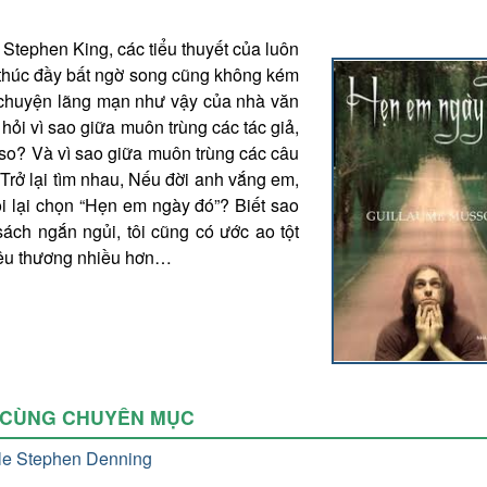
Stephen King, các tiểu thuyết của
luôn
t thúc đầy bất ngờ song cũng không kém
 chuyện lãng mạn như vậy của nhà văn
hỏi vì sao giữa muôn trùng các tác giả,
sso? Và vì sao giữa muôn trùng các câu
 Trở lại tìm nhau, Nếu đời anh vắng em,
ôi lại chọn “Hẹn em ngày đó”? Biết sao
sách ngắn ngủi, tôi cũng có ước ao tột
 yêu thương nhiều hơn…
 CÙNG CHUYÊN MỤC
ile Stephen Denning