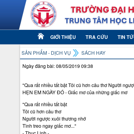
GIỚI THIỆU
TRA CỨU
TIN T
SẢN PHẨM - DỊCH VỤ
SÁCH HAY
Ngày đăng bài: 08/05/2019 09:38
"Qua rất nhiều tất bật Tôi cũ hơn câu thơ Người ngượ
HẸN EM NGÀY ĐÓ - Giấc mơ của những giấc mơ
"Qua rất nhiều tất bật
Tôi cũ hơn câu thơ
Người ngược xuôi thương nhớ
Tình treo ngay giấc mơ..."
- Thục Linh -