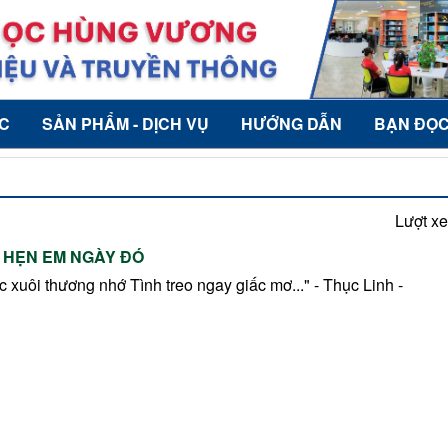
ỨC
SẢN PHẨM - DỊCH VỤ
HƯỚNG DẪN
BẠN ĐỌ
Lượt x
HẸN EM NGÀY ĐÓ
c xuôi thương nhớ Tình treo ngay giấc mơ..." - Thục Linh -