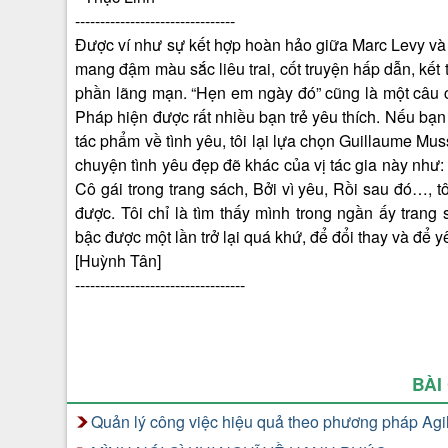
--------------------------------
Được ví như sự kết hợp hoàn hảo giữa Marc Levy và 
mang đậm màu sắc liêu trai, cốt truyện hấp dẫn, kế
phần lãng mạn. “Hẹn em ngày đó” cũng là một câu
Pháp hiện được rất nhiều bạn trẻ yêu thích. Nếu bạn 
tác phẩm về tình yêu, tôi lại lựa chọn Guillaume Mu
chuyện tình yêu đẹp đẽ khác của vị tác gia này như:
Cô gái trong trang sách, Bởi vì yêu, Rồi sau đó…, t
được. Tôi chỉ là tìm thấy mình trong ngần ấy trang 
bậc được một lần trở lại quá khứ, để đổi thay và để
[Huỳnh Tân]
----------------------------------
BÀI
Quản lý công việc hiệu quả theo phương pháp Ag