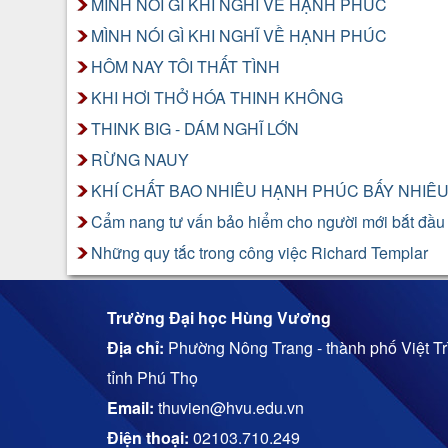
MÌNH NÓI GÌ KHI NGHĨ VỀ HẠNH PHÚC
MÌNH NÓI GÌ KHI NGHĨ VỀ HẠNH PHÚC
HÔM NAY TÔI THẤT TÌNH
KHI HƠI THỞ HÓA THINH KHÔNG
THINK BIG - DÁM NGHĨ LỚN
RỪNG NAUY
KHÍ CHẤT BAO NHIÊU HẠNH PHÚC BẤY NHIÊ
Cẩm nang tư vấn bảo hiểm cho người mới bắt đầu
Những quy tắc trong công việc Richard Templar
Trường Đại học Hùng Vương
Địa chỉ:
Phường Nông Trang - thành phố Việt Trì
tỉnh Phú Thọ
Email:
thuvien@hvu.edu.vn
Điện thoại:
02103.710.249