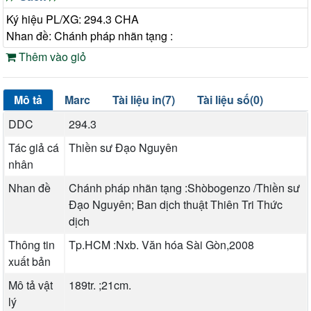
Ký hiệu PL/XG: 294.3 CHA
Nhan đề: Chánh pháp nhãn tạng :
Thêm vào giỏ
Mô tả
Marc
Tài liệu in(7)
Tài liệu số(0)
DDC
294.3
Tác giả cá
Thiền sư Đạo Nguyên
nhân
Nhan đề
Chánh pháp nhãn tạng :Shòbogenzo /Thiền sư
Đạo Nguyên; Ban dịch thuật Thiên Tri Thức
dịch
Thông tin
Tp.HCM :Nxb. Văn hóa Sài Gòn,2008
xuất bản
Mô tả vật
189tr. ;21cm.
lý