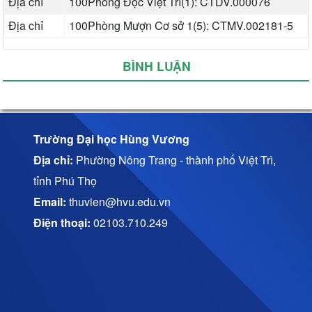
Địa chỉ
100Phòng Đọc Việt Trì(1): CTDV.000076
Địa chỉ
100Phòng Mượn Cơ sở 1(5): CTMV.002181-5
BÌNH LUẬN
Trường Đại học Hùng Vương
Địa chỉ:
Phường Nông Trang - thành phố Việt Trì,
tỉnh Phú Thọ
Email:
thuvien@hvu.edu.vn
Điện thoại:
02103.710.249