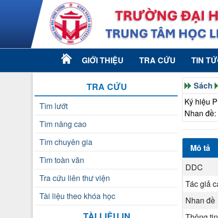
GIỚI THIỆU
TRA CỨU
TIN T
Sách
TRA CỨU
Ký hiệu 
Tìm lướt
Nhan đề:
Tìm nâng cao
Tìm chuyên gia
Mô tả
Tìm toàn văn
DDC
Tra cứu liên thư viện
Tác giả 
Tài liệu theo khóa học
Nhan đề
TÀI LIỆU IN
Thông tin