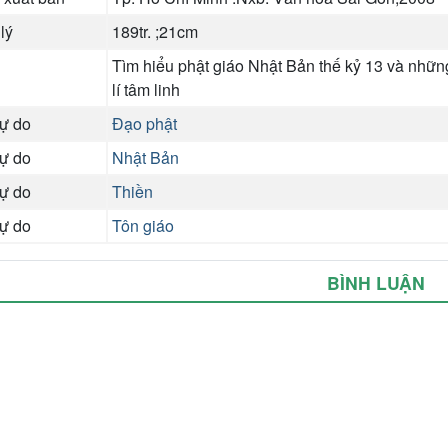
 lý
189tr. ;21cm
Tìm hiểu phật giáo Nhật Bản thế kỷ 13 và những
lí tâm linh
tự do
Đạo phật
tự do
Nhật Bản
tự do
Thiền
tự do
Tôn giáo
BÌNH LUẬN