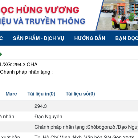
ỨC
SẢN PHẨM - DỊCH VỤ
HƯỚNG DẪN
BẠN ĐỌ
PL/XG: 294.3 CHA
 Chánh pháp nhãn tạng :
Marc
Tài liệu in(0)
Tài liệu số(0)
294.3
cá nhân
Đạo Nguyên
Chánh pháp nhãn tạng :Shòbògonzò /Đạo Nguyê
 xuất bản
Tp. Hồ Chí Minh :Nxb. Văn hóa Sài Gòn,2008