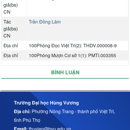
giả(bs)
CN
Tác
Trần Đồng Lâm
giả(bs)
CN
Địa chỉ
100Phòng Đọc Việt Trì(2): THDV.000008-9
Địa chỉ
100Phòng Mượn Cơ sở 1(1): PMTI.003355
BÌNH LUẬN
Trường Đại học Hùng Vương
Địa chỉ:
Phường Nông Trang - thành phố Việt Trì,
tỉnh Phú Thọ
Email:
thuvien@hvu.edu.vn