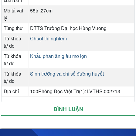
xuất bản
Mô tả vật
58tr ;27cm
lý
Tùng thư
ĐTTS Trường Đại học Hùng Vương
Từ khóa
Chuột thí nghiệm
tự do
Từ khóa
Khẩu phần ăn giàu mỡ lợn
tự do
Từ khóa
Sinh trưởng và chỉ số đường huyết
tự do
Địa chỉ
100Phòng Đọc Việt Trì(1): LVTHS.002713
BÌNH LUẬN