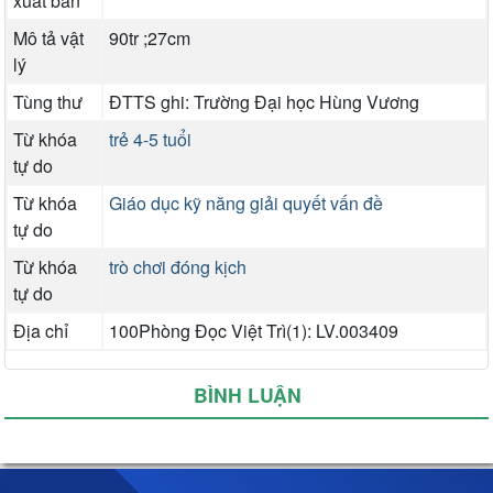
xuất bản
Mô tả vật
90tr ;27cm
lý
Tùng thư
ĐTTS ghi: Trường Đại học Hùng Vương
Từ khóa
trẻ 4-5 tuổi
tự do
Từ khóa
Giáo dục kỹ năng giải quyết vấn đề
tự do
Từ khóa
trò chơi đóng kịch
tự do
Địa chỉ
100Phòng Đọc Việt Trì(1): LV.003409
BÌNH LUẬN