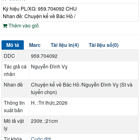
Ký hiệu PL/XG: 959.704092 CHU
Nhan đề: Chuyện kể về Bác Hồ /
Thêm vào giỏ
Mô tả
Marc
Tài liệu in(4)
Tài liệu số(0)
DDC
959.704092
Tác giả cá
Nguyễn Đình Vỵ
nhân
Nhan đề
Chuyện kể về Bác Hồ /Nguyễn Đình Vỵ (St và
tuyển chọn)
Thông tin
H. :Tri thức,2026
xuất bản
Mô tả vật
230tr. ;21cm
lý
Từ khóa
Cuộc đời