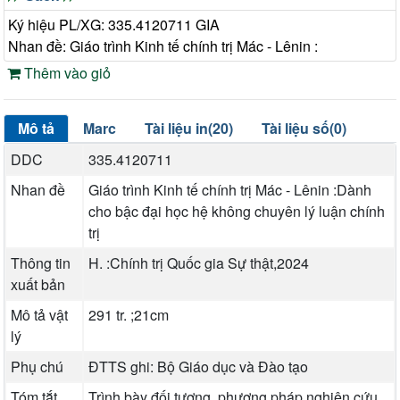
Ký hiệu PL/XG: 335.4120711 GIA
Nhan đề: Giáo trình Kinh tế chính trị Mác - Lênin :
Thêm vào giỏ
Mô tả
Marc
Tài liệu in(20)
Tài liệu số(0)
DDC
335.4120711
Nhan đề
Giáo trình Kinh tế chính trị Mác - Lênin :Dành
cho bậc đại học hệ không chuyên lý luận chính
trị
Thông tin
H. :Chính trị Quốc gia Sự thật,2024
xuất bản
Mô tả vật
291 tr. ;21cm
lý
Phụ chú
ĐTTS ghi: Bộ Giáo dục và Đào tạo
Tóm tắt
Trình bày đối tượng, phương pháp nghiên cứu