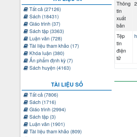
Thông
Tất cả (27126)
tin
Sách (18431)
xuất
Giáo trình (37)
bản
Sách tập (3363)
Tệp
h
Luận văn (728)
tin
Tài liệu tham khảo (17)
điện
Khóa luận (380)
tử
Ấn phẩm định kỳ (7)
Sách huyện (4163)
TÀI LIỆU SỐ
Tất cả (7806)
Sách (1716)
Giáo trình (2994)
Sách tập (3)
Luận văn (1901)
Tài liệu tham khảo (809)