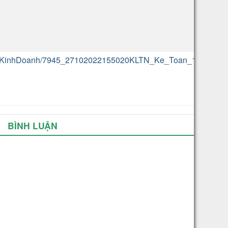
anTriKinhDoanh/7945_27102022155020KLTN_Ke_Toan_185D10
BÌNH LUẬN