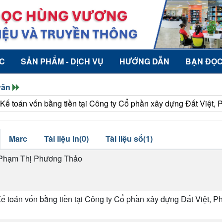
ỨC
SẢN PHẨM - DỊCH VỤ
HƯỚNG DẪN
BẠN ĐỌ
văn
Kế toán vốn bằng tiền tại Công ty Cổ phần xây dựng Đất Việt, 
Marc
Tài liệu in(0)
Tài liệu số(1)
Phạm Thị Phương Thảo
ế toán vốn bằng tiền tại Công ty Cổ phần xây dựng Đất Việt, P