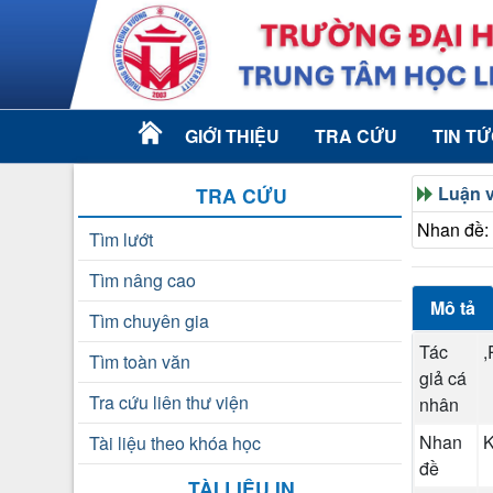
GIỚI THIỆU
TRA CỨU
TIN T
Luận 
TRA CỨU
Nhan đề: 
Tìm lướt
Tìm nâng cao
Mô tả
Tìm chuyên gia
Tác
,
Tìm toàn văn
giả cá
Tra cứu liên thư viện
nhân
Nhan
K
Tài liệu theo khóa học
đề
TÀI LIỆU IN