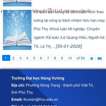
(0) (Lượt lưu thông:0)
(1) (Lượt truy cập:4)
Kế toán tiền lương và các khoản trích theo
lương tại công ty trách nhiệm hữu hạn may
Phú Thọ :Khoá luận tốt nghiệp. Chuyên
ngành: Kế toán /Lê Quang Hiếu; Người hd:
[30-01-2026]
TS. Lê Thị ...
(1) (Lượt lưu thông:0)
(1) (Lượt truy cập:20)
1
2
3
4
5
6
7
8
9
10
of 50
Trường Đại học Hùng Vương
Địa chỉ:
Phường Nông Trang - thành phố Việt Trì,
tỉnh Phú Thọ
Email:
thuvien@hvu.edu.vn