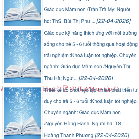
Giáo dục Mầm non /Trần Trà My; Người
[22-04-2026]
hd: ThS. Bùi Thị Phư ...
(1) (Lượt lưu thông:0)
(0) (Lượt truy cập:0)
Giáo dục kỹ năng thích ứng với môi trường
sống cho trẻ 5 - 6 tuổi thông qua hoạt động
trải nghiệm :Khoá luận tốt nghiệp. Chuyên
ngành: Giáo dục Mầm non /Nguyễn Thị
[22-04-2026]
Thu Hà; Ngư ...
(1) (Lượt lưu thông:0)
(0) (Lượt truy cập:0)
Thiết kế trò chơi học tập nhằm phát triển tư
duy cho trẻ 5 - 6 tuổi :Khoá luận tốt nghiệp.
Chuyên ngành: Giáo dục Mầm non
/Nguyễn Hồng Hạnh; Người hd: TS.
[22-04-2026]
Hoàng Thanh Phương