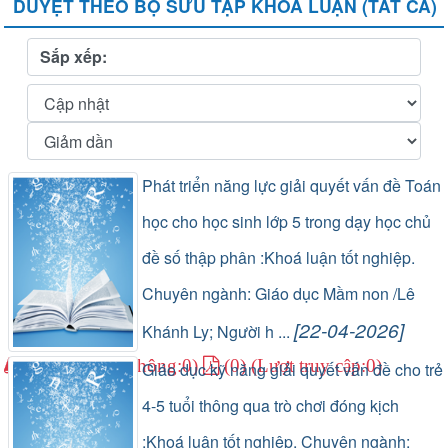
DUYỆT THEO BỘ SƯU TẬP KHÓA LUẬN (TẤT CẢ)
Sắp xếp:
Phát triển năng lực giải quyết vấn đề Toán
học cho học sinh lớp 5 trong dạy học chủ
đề số thập phân :Khoá luận tốt nghiệp.
Chuyên ngành: Giáo dục Mầm non /Lê
[22-04-2026]
Khánh Ly; Người h ...
(1) (Lượt lưu thông:0)
(0) (Lượt truy cập:0)
Giáo dục kỹ năng giải quyết vấn đề cho trẻ
4-5 tuổi thông qua trò chơi đóng kịch
:Khoá luận tốt nghiệp. Chuyên ngành: