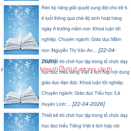
(1) (Lượt lưu thông:0)
(0) (Lượt truy cập:0)
Rèn kỹ năng giải quyết xung đột cho trẻ 5-
6 tuổi thông qua chế độ sinh hoạt hàng
ngày ở trường mầm non :Khoá luận tốt
nghiệp. Chuyên ngành: Giáo dục Mầm
[22-04-
non /Nguyễn Thị Vân An ...
2026]
Thiết kế trò chơi học tập trong tổ chức dạy
(1) (Lượt lưu thông:0)
(0) (Lượt truy cập:0)
học đọc hiểu tiếng Việt 4 tích hợp nội dung
giáo dục đạo đức :Khoá luận tốt nghiệp.
Chuyên ngành: Giáo dục Tiểu học /Lê
[22-04-2026]
Huyền Linh; ...
(1) (Lượt lưu thông:0)
(0) (Lượt truy cập:0)
Thiết kế trò chơi học tập trong tổ chức dạy
học đọc hiểu Tiếng Việt 4 tích hợp nội