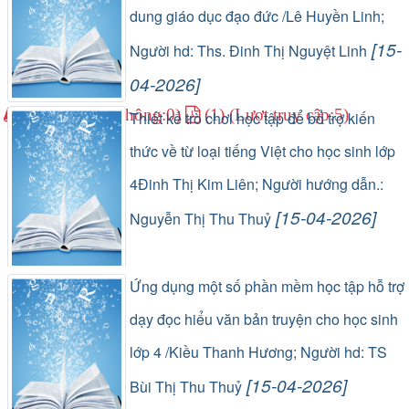
dung giáo dục đạo đức /Lê Huyền Linh;
[15-
Người hd: Ths. Đinh Thị Nguyệt Linh
04-2026]
(0) (Lượt lưu thông:0)
(1) (Lượt truy cập:5)
Thiết kế trò chơi học tập để bổ trợ kiến
thức về từ loại tiếng Việt cho học sinh lớp
4Đinh Thị Kim Liên; Người hướng dẫn.:
[15-04-2026]
Nguyễn Thị Thu Thuỷ
(0) (Lượt lưu thông:0)
(1) (Lượt truy cập:3)
Ứng dụng một số phần mềm học tập hỗ trợ
dạy đọc hiểu văn bản truyện cho học sinh
lớp 4 /Kiều Thanh Hương; Người hd: TS
[15-04-2026]
Bùi Thị Thu Thuỷ