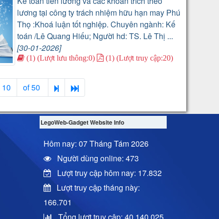
Kế toán tiền lương và các khoản trích theo
lương tại công ty trách nhiệm hữu hạn may Phú
Thọ :Khoá luận tốt nghiệp. Chuyên ngành: Kế
toán /Lê Quang Hiếu; Người hd: TS. Lê Thị ...
[30-01-2026]
(1) (Lượt lưu thông:0)
(1) (Lượt truy cập:20)
10
of 50
LegoWeb-Gadget Website Info
Hôm nay: 07 Tháng Tám 2026
Người dùng online: 473
Lượt truy cập hôm nay: 17.832
Lượt truy cập tháng này:
166.701
Tổng lượt truy cập: 40.140.025