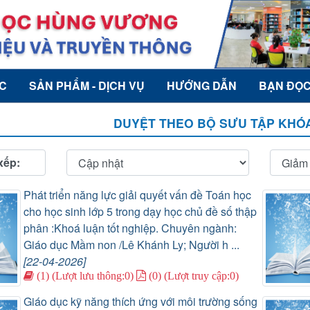
ỨC
SẢN PHẨM - DỊCH VỤ
HƯỚNG DẪN
BẠN ĐỌ
DUYỆT THEO BỘ SƯU TẬP KHÓA
xếp:
Phát triển năng lực giải quyết vấn đề Toán học
cho học sinh lớp 5 trong dạy học chủ đề số thập
phân :Khoá luận tốt nghiệp. Chuyên ngành:
Giáo dục Mầm non /Lê Khánh Ly; Người h ...
[22-04-2026]
(1) (Lượt lưu thông:0)
(0) (Lượt truy cập:0)
Giáo dục kỹ năng thích ứng với môi trường sống