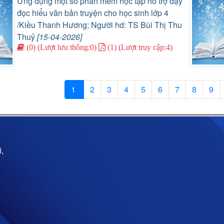
Ứng dụng một số phần mềm học tập hỗ trợ dạy
đọc hiểu văn bản truyện cho học sinh lớp 4
/Kiều Thanh Hương; Người hd: TS Bùi Thị Thu
Thuỷ
[15-04-2026]
(0) (Lượt lưu thông:0)
(1) (Lượt truy cập:4)
1
2
3
4
5
6
7
8
9
,