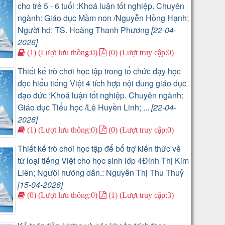
cho trẻ 5 - 6 tuổi :Khoá luận tốt nghiệp. Chuyên
ngành: Giáo dục Mầm non /Nguyễn Hồng Hạnh;
Người hd: TS. Hoàng Thanh Phương
[22-04-
2026]
(1) (Lượt lưu thông:0)
(0) (Lượt truy cập:0)
Thiết kế trò chơi học tập trong tổ chức dạy học
đọc hiểu tiếng Việt 4 tích hợp nội dung giáo dục
đạo đức :Khoá luận tốt nghiệp. Chuyên ngành:
Giáo dục Tiểu học /Lê Huyền Linh; ...
[22-04-
2026]
(1) (Lượt lưu thông:0)
(0) (Lượt truy cập:0)
Thiết kế trò chơi học tập để bổ trợ kiến thức về
từ loại tiếng Việt cho học sinh lớp 4Đinh Thị Kim
Liên; Người hướng dẫn.: Nguyễn Thị Thu Thuỷ
[15-04-2026]
(0) (Lượt lưu thông:0)
(1) (Lượt truy cập:3)