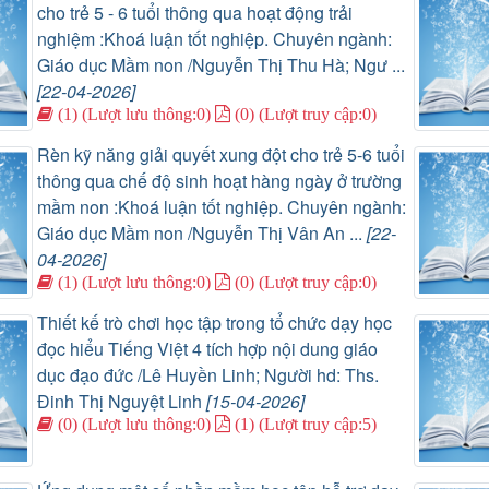
cho trẻ 5 - 6 tuổi thông qua hoạt động trải
nghiệm :Khoá luận tốt nghiệp. Chuyên ngành:
Giáo dục Mầm non /Nguyễn Thị Thu Hà; Ngư ...
[22-04-2026]
(1) (Lượt lưu thông:0)
(0) (Lượt truy cập:0)
Rèn kỹ năng giải quyết xung đột cho trẻ 5-6 tuổi
thông qua chế độ sinh hoạt hàng ngày ở trường
mầm non :Khoá luận tốt nghiệp. Chuyên ngành:
Giáo dục Mầm non /Nguyễn Thị Vân An ...
[22-
04-2026]
(1) (Lượt lưu thông:0)
(0) (Lượt truy cập:0)
Thiết kế trò chơi học tập trong tổ chức dạy học
đọc hiểu Tiếng Việt 4 tích hợp nội dung giáo
dục đạo đức /Lê Huyền Linh; Người hd: Ths.
Đinh Thị Nguyệt Linh
[15-04-2026]
(0) (Lượt lưu thông:0)
(1) (Lượt truy cập:5)