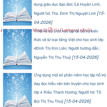
dung giáo dục đạo đức /Lê Huyền Linh;
[15-
Người hd: Ths. Đinh Thị Nguyệt Linh
04-2026]
(0) (Lượt lưu thông:0)
(1) (Lượt truy cập:5)
Thiết kế trò chơi học tập để bổ trợ kiến
thức về từ loại tiếng Việt cho học sinh lớp
4Đinh Thị Kim Liên; Người hướng dẫn.:
[15-04-2026]
Nguyễn Thị Thu Thuỷ
(0) (Lượt lưu thông:0)
(1) (Lượt truy cập:3)
Ứng dụng một số phần mềm học tập hỗ trợ
dạy đọc hiểu văn bản truyện cho học sinh
lớp 4 /Kiều Thanh Hương; Người hd: TS
[15-04-2026]
Bùi Thị Thu Thuỷ