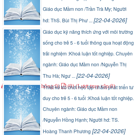
Giáo dục Mầm non /Trần Trà My; Người
[22-04-2026]
hd: ThS. Bùi Thị Phư ...
(1) (Lượt lưu thông:0)
(0) (Lượt truy cập:0)
Giáo dục kỹ năng thích ứng với môi trường
sống cho trẻ 5 - 6 tuổi thông qua hoạt động
trải nghiệm :Khoá luận tốt nghiệp. Chuyên
ngành: Giáo dục Mầm non /Nguyễn Thị
[22-04-2026]
Thu Hà; Ngư ...
(1) (Lượt lưu thông:0)
(0) (Lượt truy cập:0)
Thiết kế trò chơi học tập nhằm phát triển tư
duy cho trẻ 5 - 6 tuổi :Khoá luận tốt nghiệp.
Chuyên ngành: Giáo dục Mầm non
/Nguyễn Hồng Hạnh; Người hd: TS.
[22-04-2026]
Hoàng Thanh Phương