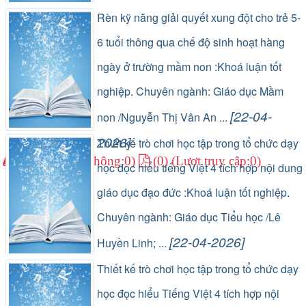
(1) (Lượt lưu thông:0)
(0) (Lượt truy cập:0)
Rèn kỹ năng giải quyết xung đột cho trẻ 5-
6 tuổi thông qua chế độ sinh hoạt hàng
ngày ở trường mầm non :Khoá luận tốt
nghiệp. Chuyên ngành: Giáo dục Mầm
[22-04-
non /Nguyễn Thị Vân An ...
2026]
Thiết kế trò chơi học tập trong tổ chức dạy
(1) (Lượt lưu thông:0)
(0) (Lượt truy cập:0)
học đọc hiểu tiếng Việt 4 tích hợp nội dung
giáo dục đạo đức :Khoá luận tốt nghiệp.
Chuyên ngành: Giáo dục Tiểu học /Lê
[22-04-2026]
Huyền Linh; ...
(1) (Lượt lưu thông:0)
(0) (Lượt truy cập:0)
Thiết kế trò chơi học tập trong tổ chức dạy
học đọc hiểu Tiếng Việt 4 tích hợp nội