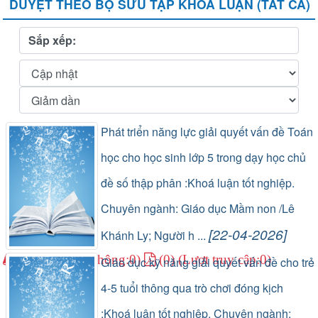
DUYỆT THEO BỘ SƯU TẬP KHÓA LUẬN (TẤT CẢ)
Sắp xếp:
Phát triển năng lực giải quyết vấn đề Toán
học cho học sinh lớp 5 trong dạy học chủ
đề số thập phân :Khoá luận tốt nghiệp.
Chuyên ngành: Giáo dục Mầm non /Lê
[22-04-2026]
Khánh Ly; Người h ...
(1) (Lượt lưu thông:0)
(0) (Lượt truy cập:0)
Giáo dục kỹ năng giải quyết vấn đề cho trẻ
4-5 tuổi thông qua trò chơi đóng kịch
:Khoá luận tốt nghiệp. Chuyên ngành: