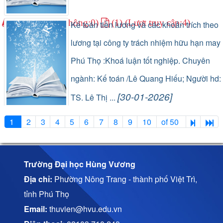
(0) (Lượt lưu thông:0)
(1) (Lượt truy cập:4)
Kế toán tiền lương và các khoản trích theo
lương tại công ty trách nhiệm hữu hạn may
Phú Thọ :Khoá luận tốt nghiệp. Chuyên
ngành: Kế toán /Lê Quang Hiếu; Người hd:
[30-01-2026]
TS. Lê Thị ...
(1) (Lượt lưu thông:0)
(1) (Lượt truy cập:20)
1
2
3
4
5
6
7
8
9
10
of 50
Trường Đại học Hùng Vương
Địa chỉ:
Phường Nông Trang - thành phố Việt Trì,
tỉnh Phú Thọ
Email:
thuvien@hvu.edu.vn