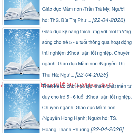
Giáo dục Mầm non /Trần Trà My; Người
[22-04-2026]
hd: ThS. Bùi Thị Phư ...
(1) (Lượt lưu thông:0)
(0) (Lượt truy cập:0)
Giáo dục kỹ năng thích ứng với môi trường
sống cho trẻ 5 - 6 tuổi thông qua hoạt động
trải nghiệm :Khoá luận tốt nghiệp. Chuyên
ngành: Giáo dục Mầm non /Nguyễn Thị
[22-04-2026]
Thu Hà; Ngư ...
(1) (Lượt lưu thông:0)
(0) (Lượt truy cập:0)
Thiết kế trò chơi học tập nhằm phát triển tư
duy cho trẻ 5 - 6 tuổi :Khoá luận tốt nghiệp.
Chuyên ngành: Giáo dục Mầm non
/Nguyễn Hồng Hạnh; Người hd: TS.
[22-04-2026]
Hoàng Thanh Phương