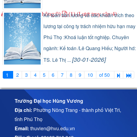
(0) (Lượt lưu thông:0)
(1) (Lượt truy cập:4)
Kế toán tiền lương và các khoản trích theo
lương tại công ty trách nhiệm hữu hạn may
Phú Thọ :Khoá luận tốt nghiệp. Chuyên
ngành: Kế toán /Lê Quang Hiếu; Người hd:
[30-01-2026]
TS. Lê Thị ...
(1) (Lượt lưu thông:0)
(1) (Lượt truy cập:20)
1
2
3
4
5
6
7
8
9
10
of 50
Trường Đại học Hùng Vương
Địa chỉ:
Phường Nông Trang - thành phố Việt Trì,
tỉnh Phú Thọ
Email:
thuvien@hvu.edu.vn