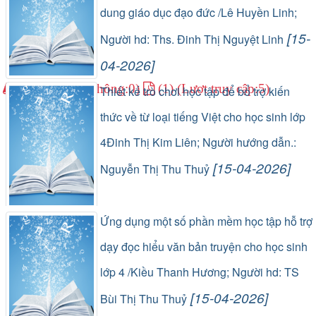
dung giáo dục đạo đức /Lê Huyền Linh;
[15-
Người hd: Ths. Đinh Thị Nguyệt Linh
04-2026]
(0) (Lượt lưu thông:0)
(1) (Lượt truy cập:5)
Thiết kế trò chơi học tập để bổ trợ kiến
thức về từ loại tiếng Việt cho học sinh lớp
4Đinh Thị Kim Liên; Người hướng dẫn.:
[15-04-2026]
Nguyễn Thị Thu Thuỷ
(0) (Lượt lưu thông:0)
(1) (Lượt truy cập:3)
Ứng dụng một số phần mềm học tập hỗ trợ
dạy đọc hiểu văn bản truyện cho học sinh
lớp 4 /Kiều Thanh Hương; Người hd: TS
[15-04-2026]
Bùi Thị Thu Thuỷ