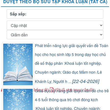
DUYỆT THEO BỘ SƯU TẬP KHÓA LUẬN (TẤT CẢ)
Sắp xếp:
Phát triển năng lực giải quyết vấn đề Toán
học cho học sinh lớp 5 trong dạy học chủ
đề số thập phân :Khoá luận tốt nghiệp.
Chuyên ngành: Giáo dục Mầm non /Lê
[22-04-2026]
Khánh Ly; Người h ...
(1) (Lượt lưu thông:0)
(0) (Lượt truy cập:0)
Giáo dục kỹ năng giải quyết vấn đề cho trẻ
4-5 tuổi thông qua trò chơi đóng kịch
:Khoá luận tốt nghiệp. Chuyên ngành: