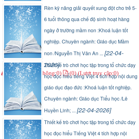
(1) (Lượt lưu thông:0)
(0) (Lượt truy cập:0)
Rèn kỹ năng giải quyết xung đột cho trẻ 5-
6 tuổi thông qua chế độ sinh hoạt hàng
ngày ở trường mầm non :Khoá luận tốt
nghiệp. Chuyên ngành: Giáo dục Mầm
[22-04-
non /Nguyễn Thị Vân An ...
2026]
Thiết kế trò chơi học tập trong tổ chức dạy
(1) (Lượt lưu thông:0)
(0) (Lượt truy cập:0)
học đọc hiểu tiếng Việt 4 tích hợp nội dung
giáo dục đạo đức :Khoá luận tốt nghiệp.
Chuyên ngành: Giáo dục Tiểu học /Lê
[22-04-2026]
Huyền Linh; ...
(1) (Lượt lưu thông:0)
(0) (Lượt truy cập:0)
Thiết kế trò chơi học tập trong tổ chức dạy
học đọc hiểu Tiếng Việt 4 tích hợp nội