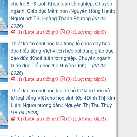
cho trẻ 5 - 6 tuổi :Khoá luận tốt nghiệp. Chuyên
ngành: Giáo dục Mầm non /Nguyễn Hồng Hạnh;
Người hd: TS. Hoàng Thanh Phương
[22-04-
2026]
(1) (Lượt lưu thông:0)
(0) (Lượt truy cập:0)
Thiết kế trò chơi học tập trong tổ chức dạy học
đọc hiểu tiếng Việt 4 tích hợp nội dung giáo dục
đạo đức :Khoá luận tốt nghiệp. Chuyên ngành:
Giáo dục Tiểu học /Lê Huyền Linh; ...
[22-04-
2026]
(1) (Lượt lưu thông:0)
(0) (Lượt truy cập:0)
Thiết kế trò chơi học tập để bổ trợ kiến thức về
từ loại tiếng Việt cho học sinh lớp 4Đinh Thị Kim
Liên; Người hướng dẫn.: Nguyễn Thị Thu Thuỷ
[15-04-2026]
(0) (Lượt lưu thông:0)
(1) (Lượt truy cập:3)