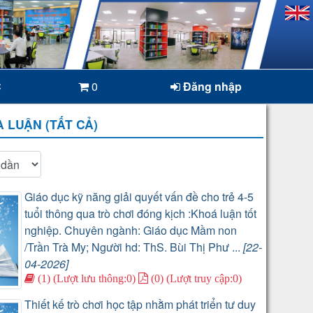
C
0
Đăng nhập
 LUẬN (TẤT CẢ)
Giáo dục kỹ năng giải quyết vấn đề cho trẻ 4-5
tuổi thông qua trò chơi đóng kịch :Khoá luận tốt
nghiệp. Chuyên ngành: Giáo dục Mầm non
/Trần Trà My; Người hd: ThS. Bùi Thị Phư ...
[22-
04-2026]
(1) (Lượt lưu thông:0)
(0) (Lượt truy cập:0)
Thiết kế trò chơi học tập nhằm phát triển tư duy