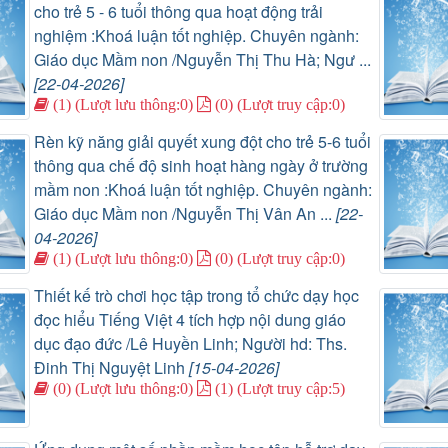
cho trẻ 5 - 6 tuổi thông qua hoạt động trải
nghiệm :Khoá luận tốt nghiệp. Chuyên ngành:
Giáo dục Mầm non /Nguyễn Thị Thu Hà; Ngư ...
[22-04-2026]
(1) (Lượt lưu thông:0)
(0) (Lượt truy cập:0)
Rèn kỹ năng giải quyết xung đột cho trẻ 5-6 tuổi
thông qua chế độ sinh hoạt hàng ngày ở trường
mầm non :Khoá luận tốt nghiệp. Chuyên ngành:
Giáo dục Mầm non /Nguyễn Thị Vân An ...
[22-
04-2026]
(1) (Lượt lưu thông:0)
(0) (Lượt truy cập:0)
Thiết kế trò chơi học tập trong tổ chức dạy học
đọc hiểu Tiếng Việt 4 tích hợp nội dung giáo
dục đạo đức /Lê Huyền Linh; Người hd: Ths.
Đinh Thị Nguyệt Linh
[15-04-2026]
(0) (Lượt lưu thông:0)
(1) (Lượt truy cập:5)