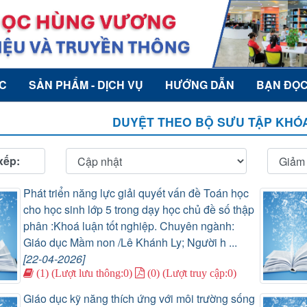
ỨC
SẢN PHẨM - DỊCH VỤ
HƯỚNG DẪN
BẠN ĐỌ
DUYỆT THEO BỘ SƯU TẬP KHÓA
xếp:
Phát triển năng lực giải quyết vấn đề Toán học
cho học sinh lớp 5 trong dạy học chủ đề số thập
phân :Khoá luận tốt nghiệp. Chuyên ngành:
Giáo dục Mầm non /Lê Khánh Ly; Người h ...
[22-04-2026]
(1) (Lượt lưu thông:0)
(0) (Lượt truy cập:0)
Giáo dục kỹ năng thích ứng với môi trường sống