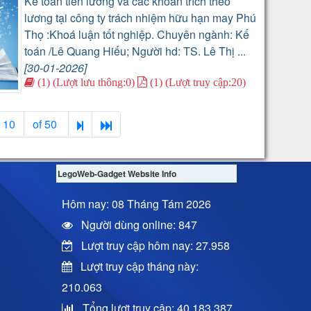
Kế toán tiền lương và các khoản trích theo
lương tại công ty trách nhiệm hữu hạn may Phú
Thọ :Khoá luận tốt nghiệp. Chuyên ngành: Kế
toán /Lê Quang Hiếu; Người hd: TS. Lê Thị ...
[30-01-2026]
(1) (Lượt lưu thông:0)
(1) (Lượt truy cập:20)
10
of 50
LegoWeb-Gadget Website Info
Hôm nay: 08 Tháng Tám 2026
Người dùng online: 847
Lượt truy cập hôm nay: 27.958
Lượt truy cập tháng này:
210.063
Tổng lượt truy cập: 40.183.387