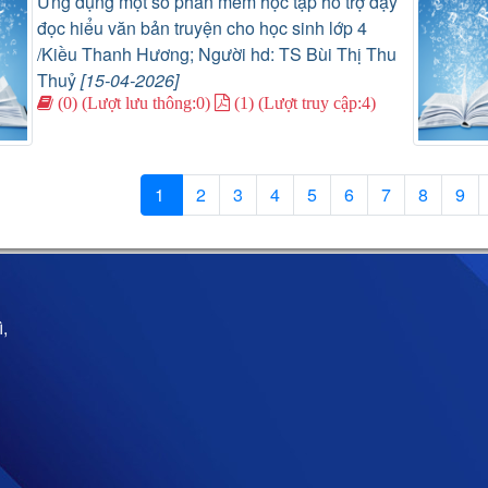
Ứng dụng một số phần mềm học tập hỗ trợ dạy
đọc hiểu văn bản truyện cho học sinh lớp 4
/Kiều Thanh Hương; Người hd: TS Bùi Thị Thu
Thuỷ
[15-04-2026]
(0) (Lượt lưu thông:0)
(1) (Lượt truy cập:4)
1
2
3
4
5
6
7
8
9
,