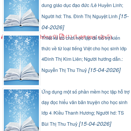
dung giáo dục đạo đức /Lê Huyền Linh;
[15-
Người hd: Ths. Đinh Thị Nguyệt Linh
04-2026]
(0) (Lượt lưu thông:0)
(1) (Lượt truy cập:5)
Thiết kế trò chơi học tập để bổ trợ kiến
thức về từ loại tiếng Việt cho học sinh lớp
4Đinh Thị Kim Liên; Người hướng dẫn.:
[15-04-2026]
Nguyễn Thị Thu Thuỷ
(0) (Lượt lưu thông:0)
(1) (Lượt truy cập:3)
Ứng dụng một số phần mềm học tập hỗ trợ
dạy đọc hiểu văn bản truyện cho học sinh
lớp 4 /Kiều Thanh Hương; Người hd: TS
[15-04-2026]
Bùi Thị Thu Thuỷ