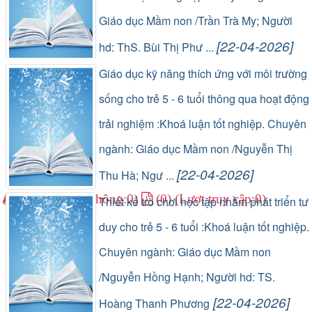
Giáo dục Mầm non /Trần Trà My; Người
[22-04-2026]
hd: ThS. Bùi Thị Phư ...
(1) (Lượt lưu thông:0)
(0) (Lượt truy cập:0)
Giáo dục kỹ năng thích ứng với môi trường
sống cho trẻ 5 - 6 tuổi thông qua hoạt động
trải nghiệm :Khoá luận tốt nghiệp. Chuyên
ngành: Giáo dục Mầm non /Nguyễn Thị
[22-04-2026]
Thu Hà; Ngư ...
(1) (Lượt lưu thông:0)
(0) (Lượt truy cập:0)
Thiết kế trò chơi học tập nhằm phát triển tư
duy cho trẻ 5 - 6 tuổi :Khoá luận tốt nghiệp.
Chuyên ngành: Giáo dục Mầm non
/Nguyễn Hồng Hạnh; Người hd: TS.
[22-04-2026]
Hoàng Thanh Phương