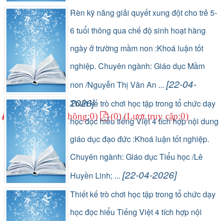
(1) (Lượt lưu thông:0)
(0) (Lượt truy cập:0)
Rèn kỹ năng giải quyết xung đột cho trẻ 5-
6 tuổi thông qua chế độ sinh hoạt hàng
ngày ở trường mầm non :Khoá luận tốt
nghiệp. Chuyên ngành: Giáo dục Mầm
[22-04-
non /Nguyễn Thị Vân An ...
2026]
Thiết kế trò chơi học tập trong tổ chức dạy
(1) (Lượt lưu thông:0)
(0) (Lượt truy cập:0)
học đọc hiểu tiếng Việt 4 tích hợp nội dung
giáo dục đạo đức :Khoá luận tốt nghiệp.
Chuyên ngành: Giáo dục Tiểu học /Lê
[22-04-2026]
Huyền Linh; ...
(1) (Lượt lưu thông:0)
(0) (Lượt truy cập:0)
Thiết kế trò chơi học tập trong tổ chức dạy
học đọc hiểu Tiếng Việt 4 tích hợp nội