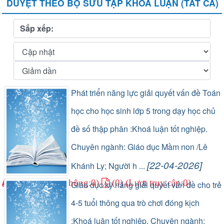
DUYỆT THEO BỘ SƯU TẬP KHÓA LUẬN (TẤT CẢ)
Sắp xếp:
Phát triển năng lực giải quyết vấn đề Toán
học cho học sinh lớp 5 trong dạy học chủ
đề số thập phân :Khoá luận tốt nghiệp.
Chuyên ngành: Giáo dục Mầm non /Lê
[22-04-2026]
Khánh Ly; Người h ...
(1) (Lượt lưu thông:0)
(0) (Lượt truy cập:0)
Giáo dục kỹ năng giải quyết vấn đề cho trẻ
4-5 tuổi thông qua trò chơi đóng kịch
:Khoá luận tốt nghiệp. Chuyên ngành: