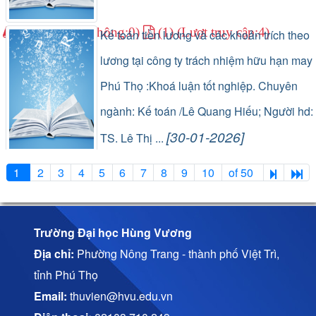
(0) (Lượt lưu thông:0)
(1) (Lượt truy cập:4)
Kế toán tiền lương và các khoản trích theo
lương tại công ty trách nhiệm hữu hạn may
Phú Thọ :Khoá luận tốt nghiệp. Chuyên
ngành: Kế toán /Lê Quang Hiếu; Người hd:
[30-01-2026]
TS. Lê Thị ...
(1) (Lượt lưu thông:0)
(1) (Lượt truy cập:20)
1
2
3
4
5
6
7
8
9
10
of 50
Trường Đại học Hùng Vương
Địa chỉ:
Phường Nông Trang - thành phố Việt Trì,
tỉnh Phú Thọ
Email:
thuvien@hvu.edu.vn